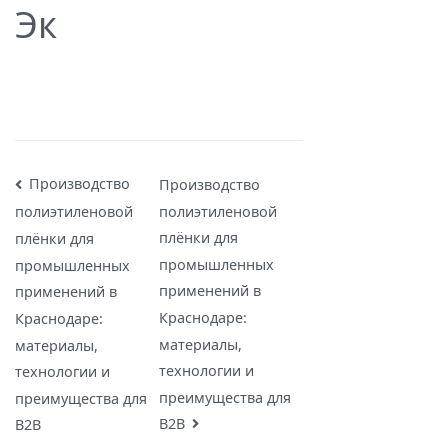
Эк
Навигация
Производство
Производство
полиэтиленовой
полиэтиленовой
по
плёнки для
плёнки для
записям
промышленных
промышленных
применений в
применений в
Краснодаре:
Краснодаре:
материалы,
материалы,
технологии и
технологии и
преимущества для
преимущества для
B2B
B2B