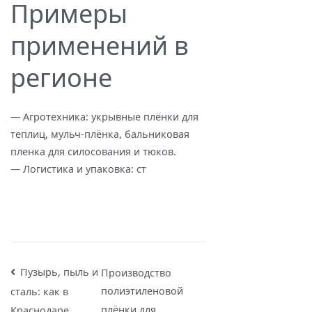
Примеры
применений в
регионе
— Агротехника: укрывные плёнки для
теплиц, мульч‑плёнка, бальниковая
пленка для силосования и тюков.
— Логистика и упаковка: ст
Навигация
Пузырь, пыль и
Производство
полиэтиленовой
сталь: как в
по
плёнки для
Краснодаре